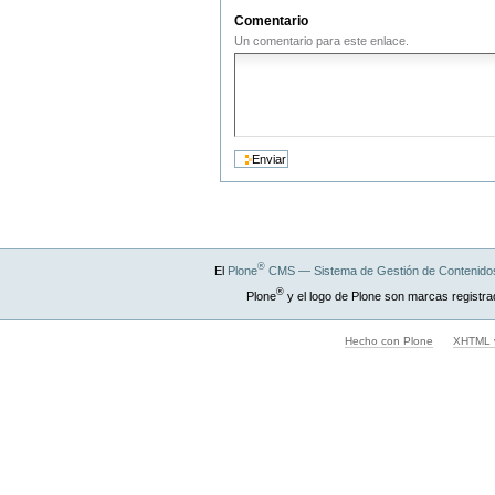
Comentario
Un comentario para este enlace.
®
El
Plone
CMS — Sistema de Gestión de Contenidos
®
Plone
y el logo de Plone son marcas registra
Hecho con Plone
XHTML v