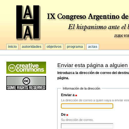
Secciones
Cambiar
a
contenido.
|
Saltar
a
navegación
inicio
autoridades
objetivos
programa
actas
Herramientas
Personales
Enviar esta página a alguien
Introduzca la dirección de correo del desti
página.
Información de la dirección
Enviar a
(Obligatorio)
La dirección de correo a quien vaya a enviar est
De
(Obligatorio)
Su dirección de correo.