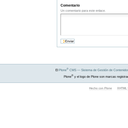
Comentario
Un comentario para este enlace.
®
El
Plone
CMS — Sistema de Gestión de Contenidos
®
Plone
y el logo de Plone son marcas registra
Hecho con Plone
XHTML v