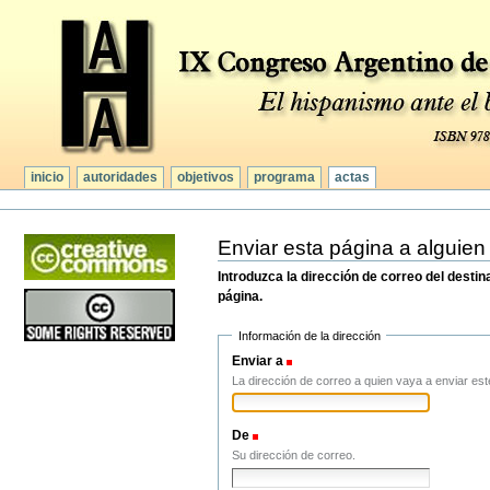
Secciones
Cambiar
a
contenido.
|
Saltar
a
navegación
inicio
autoridades
objetivos
programa
actas
Herramientas
Personales
Enviar esta página a alguien
Introduzca la dirección de correo del desti
página.
Información de la dirección
Enviar a
(Obligatorio)
La dirección de correo a quien vaya a enviar est
De
(Obligatorio)
Su dirección de correo.