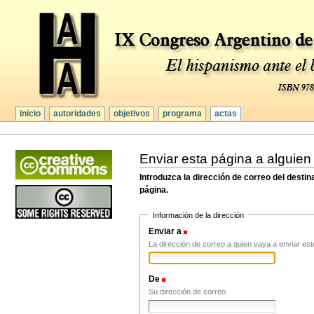
Secciones
Cambiar
a
contenido.
|
Saltar
a
navegación
inicio
autoridades
objetivos
programa
actas
Herramientas
Personales
Enviar esta página a alguien
Introduzca la dirección de correo del desti
página.
Información de la dirección
Enviar a
(Obligatorio)
La dirección de correo a quien vaya a enviar est
De
(Obligatorio)
Su dirección de correo.