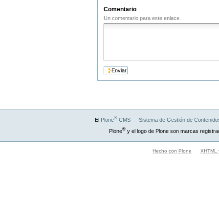
Comentario
Un comentario para este enlace.
®
El
Plone
CMS — Sistema de Gestión de Contenidos
®
Plone
y el logo de Plone son marcas registra
Hecho con Plone
XHTML v