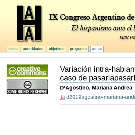
Secciones
Cambiar
a
contenido.
|
Saltar
a
navegación
inicio
autoridades
objetivos
programa
actas
Herramientas
Personales
Variación intra-hablan
caso de pasarlapasar
D’Agostino, Mariana Andrea
d2019agostino-mariana-and
Acciones
de
Documento