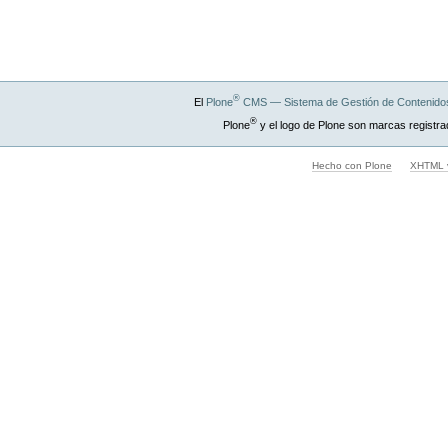
®
El
Plone
CMS — Sistema de Gestión de Contenidos
®
Plone
y el logo de Plone son marcas registra
Hecho con Plone
XHTML v