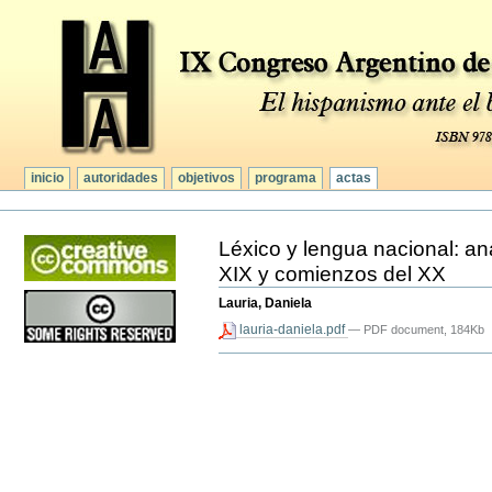
Secciones
Cambiar
a
contenido.
|
Saltar
a
navegación
inicio
autoridades
objetivos
programa
actas
Herramientas
Personales
Léxico y lengua nacional: aná
XIX y comienzos del XX
Lauria, Daniela
lauria-daniela.pdf
— PDF document, 184Kb
Acciones
de
Documento