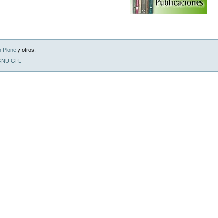
n Plone
y otros.
 GNU GPL